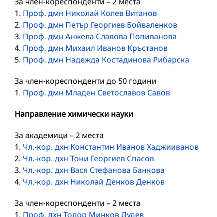
За член-кореспонденти – 2 места
1.
Проф. дмн Николай Колев Витанов
2.
Проф. дмн Петър Георгиев Бойваленков
3.
Проф. дмн Анжела Славова Попиванова
4.
Проф. дмн Михаил Иванов Кръстанов
5.
Проф. дмн Надежда Костадинова Рибарска
За член-кореспонденти до 50 години
1.
Проф. дмн Младен Светославов Савов
Направление химически науки
За академици – 2 места
1.
Чл.-кор. дхн Константин Иванов Хаджииванов
2.
Чл.-кор. дхн Тони Георгиев Спасов
3.
Чл.-кор. дхн Вася Стефанова Банкова
4.
Чл.-кор. дхн Николай Денков Денков
За член-кореспонденти – 2 места
1.
Проф. дхн Тодор Минков Дудев