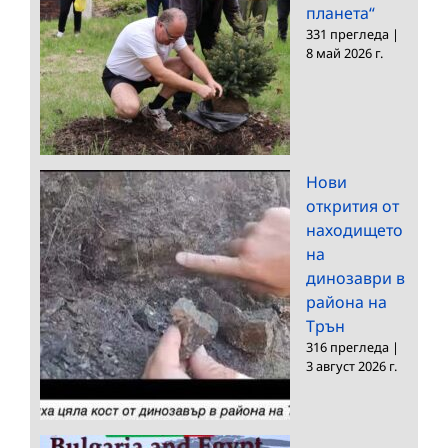
планета“
331 прегледа
|
8 май 2026 г.
Нови
открития от
находището
на
динозаври в
района на
Трън
316 прегледа
|
3 август 2026 г.