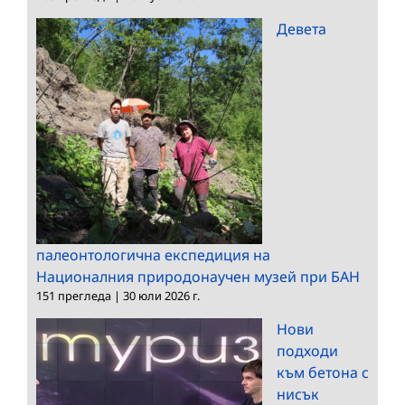
Девета
палеонтологична експедиция на
Националния природонаучен музей при БАН
151 прегледа
|
30 юли 2026 г.
Нови
подходи
към бетона с
нисък