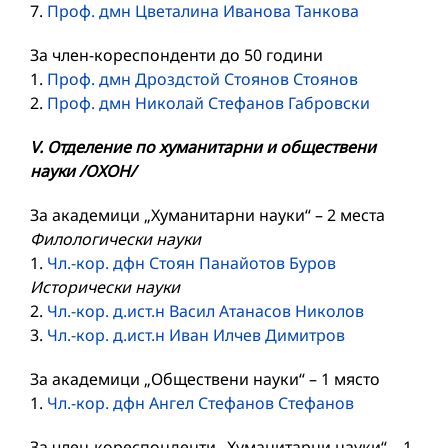
7.
Проф. дмн Цветалина Иванова Танкова
За член-кореспонденти до 50 години
1.
Проф. дмн Дроздстой Стоянов Стоянов
2.
Проф. дмн Николай Стефанов Габровски
V. Отделение по хуманитарни и обществени
науки /ОХОН/
За академици „Хуманитарни науки“ – 2 места
Филологически науки
1.
Чл.-кор. дфн Стоян Панайотов Буров
Исторически науки
2.
Чл.-кор. д.ист.н Васил Атанасов Николов
3.
Чл.-кор. д.ист.н Иван Илчев Димитров
За академици „Обществени науки“ – 1 място
1.
Чл.-кор. дфн Ангел Стефанов Стефанов
За член-кореспонденти „Хуманитарни науки“ – 1