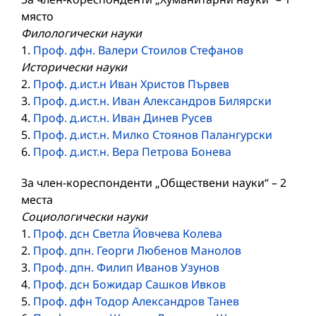
място
Филологически науки
1.
Проф. дфн. Валери Стоилов Стефанов
Исторически науки
2.
Проф. д.ист.н Иван Христов Първев
3.
Проф. д.ист.н. Иван Александров Билярски
4.
Проф. д.ист.н. Иван Динев Русев
5.
Проф. д.ист.н. Милко Стоянов Палангурски
6.
Проф. д.ист.н. Вера Петрова Бонева
За член-кореспонденти „Обществени науки“ – 2
места
Социологически науки
1.
Проф. дсн Светла Йовчева Колева
2.
Проф. дпн. Георги Любенов Манолов
3.
Проф. дпн. Филип Иванов Узунов
4.
Проф. дсн Божидар Сашков Ивков
5.
Проф. дфн Тодор Александров Танев