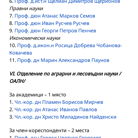
6.
Проф. д.ист.н Щелиан Димитров Щерионов
Правни науки
7.
Проф. дюн Атанас Марков Семов
8.
Проф. дюн Иван Русчев Русчев
9.
Проф. дюн Георги Петров Пенчев
Икономически науки
10.
Проф. д.икон.н Росица Добрева Чобанова-
Ковачева
11.
Проф. дн Марин Александров Паунов
VI. Отделение по аграрни и лесовъдни науки /
ОАЛН/
За академици – 1 място
1.
Чл.-кор. дн Пламен Борисов Мирчев
2.
Чл.-кор. дн Атанас Иванов Павлов
3.
Чл.-кор. дн Христо Миладинов Найденски
За член-кореспонденти – 2 места
1.
Проф. дсн Георги Цветков Георгиев