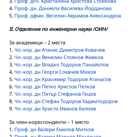
3.
Проф. дгн. Кристалина Христова Стойкова
4.
Проф. дн. Даниела Василева Йорданова
5.
Проф. дфмн. Веселин Аврамов Александров
II. Отделение по инженерни науки /ОИН/
За академици – 2 места
1.
Чл.-кор. дн Атанас Димитров Ковачев
2.
Чл.-кор. дн Венелин Стоянов Живков
3.
Чл.-кор. дн Владко Тодоров Панайотов
4.
Чл.-кор. дн Георги Славчев Михов
5.
Чл.-кор. дн Красимир Тодоров Атанасов
6.
Чл.-кор. дн Петко Христов Петков
7.
Чл.-кор. дн Петър Стефанов Гецов
8.
Чл.-кор. дн Стефан Тодоров Хаджитодоров
9.
Чл.-кор. дн Христо Иванов Белоев
За член-кореспонденти – 1 място
1.
Проф. дн Валери Емилов Митков
2.
Проф. дн Валери Марков Младенов