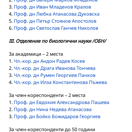
3.
Проф. дн Иван Младенов Кралов
4.
Проф. дн Любка Атанасова Дуковска
5.
Проф. дн Петър Стоянов Апостолов
6.
Проф. дн Светослав Ганчев Николов
III. Отделение по биологични науки /ОБН/
За академици – 2 места
1.
Чл.-кор. дн Андон Радев Косев
2.
Чл.-кор. дн Драга Иванова Тончева
3.
Чл.-кор. дн Румен Георгиев Панков
4.
Чл.-кор. дн Илза Константинова Пъжева
За член-кореспонденти – 2 места
1.
Проф. дн Евдокия Александрова Пашева
2.
Проф. дн Нина Недева Атанасова
3.
Проф. дн Бойко Божидаров Георгиев
За член-кореспонденти до 50 години