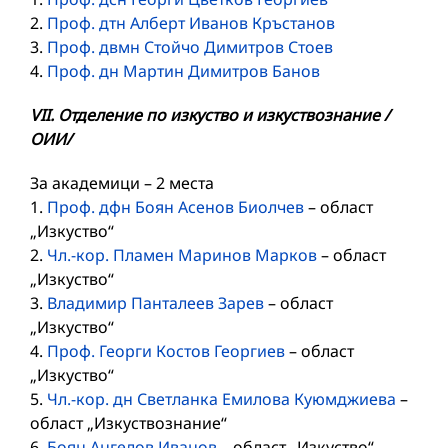
2.
Проф. дтн Алберт Иванов Кръстанов
3.
Проф. двмн Стойчо Димитров Стоев
4.
Проф. дн Мартин Димитров Банов
VII. Отделение по изкуство и изкуствознание /
ОИИ/
За академици – 2 места
1.
Проф. дфн Боян Асенов Биолчев
– област
„Изкуство“
2.
Чл.-кор. Пламен Маринов Марков
– област
„Изкуство“
3.
Владимир Панталеев Зарев
– област
„Изкуство“
4.
Проф. Георги Костов Георгиев
– област
„Изкуство“
5.
Чл.-кор. дн Светланка Емилова Куюмджиева
–
област „Изкуствознание“
6.
Боян Ангелов Иванов
– област „Изкуство“