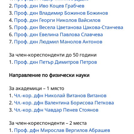
2.
Проф. дхн Иво Коцев Грабчев
3.
Проф. дхн Владимир Божинов Божинов
4.
Проф. дхн Георги Николов Вайсилов
5.
Проф. дхн Весела Цветанова Цакова-Станчева
6.
Проф. дхн Евелина Павлова Славчева
7.
Проф. дхн Людмил Манолов Антонов
За член-кореспонденти до 50 години
1.
Проф. дхн Петър Димитров Петров
Направление по физически науки
За академици – 1 място
1.
Чл.-кор. дфн Николай Витанов Витанов
2.
Чл.-кор. дфн Валентина Борисова Петкова
3.
Чл.-кор. дфн Чавдар Пенев Стоянов
За член-кореспонденти – 2 мeста
1.
Проф. дфн Мирослав Вергилов Абрашев