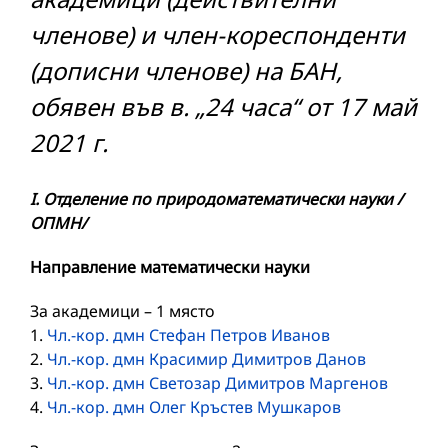
членове) и член-кореспонденти
(дописни членове) на БАН,
обявен във в. „24 часа“ от 17 май
2021 г.
I. Отделение по природоматематически науки /
ОПМН/
Направление математически науки
За академици – 1 място
1.
Чл.-кор. дмн Стефан Петров Иванов
2.
Чл.-кор. дмн Красимир Димитров Данов
3.
Чл.-кор. дмн Светозар Димитров Маргенов
4.
Чл.-кор. дмн Олег Кръстев Мушкаров