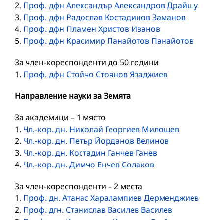
2.
Проф. дфн Александър Александров Драйшу
3.
Проф. дфн Радослав Костадинов Заманов
4.
Проф. дфн Пламен Христов Иванов
5.
Проф. дфн Красимир Панайотов Панайотов
За член-кореспонденти до 50 години
1.
Проф. дфн Стойчо Стоянов Язаджиев
Направление науки за Земята
За академици – 1 място
1.
Чл.-кор. дн. Николай Георгиев Милошев
2.
Чл.-кор. дн. Петър Йорданов Велинов
3.
Чл.-кор. дн. Костадин Ганчев Ганев
4.
Чл.-кор. дн. Димчо Енчев Солаков
За член-кореспонденти – 2 места
1.
Проф. дн. Атанас Харалампиев Дерменджиев
2.
Проф. дгн. Станислав Василев Василев