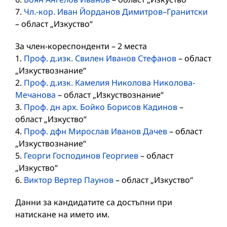
7.
Чл.-кор. Иван Йорданов Димитров–Гранитски
– област „Изкуство“
За член-кореспонденти – 2 мeста
1.
Проф. д.изк. Свилен Иванов Стефанов
– област
„Изкуствознание“
2.
Проф. д.изк. Камелия Николова Николова-
Мечанова
– област „Изкуствознание“
3.
Проф. дн арх. Бойко Борисов Кадинов
–
област „Изкуство“
4.
Проф. дфн Мирослав Иванов Дачев
– област
„Изкуствознание“
5.
Георги Господинов Георгиев
– област
„Изкуство“
6.
Виктор Вертер Паунов
– област „Изкуство“
Данни за кандидатите са достъпни при
натискане на името им.