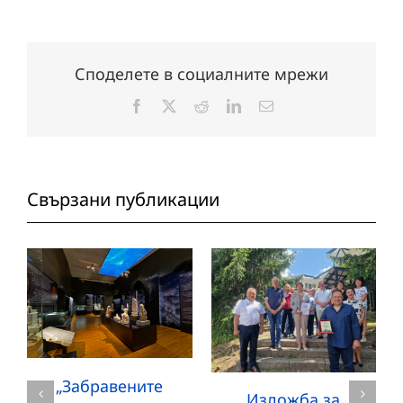
Споделете в социалните мрежи
Facebook
X
Reddit
LinkedIn
Електронна
поща:
Свързани публикации
„Забравените
Изложба за