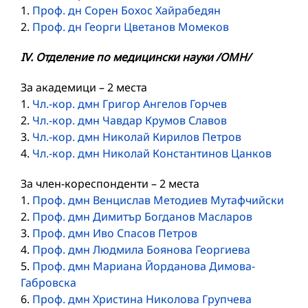
1.
Проф. дн Сорен Бохос Хайрабедян
2.
Проф. дн Георги Цветанов Момеков
IV. Отделение по медицински науки /ОМН/
За академици – 2 места
1.
Чл.-кор. дмн Григор Ангелов Горчев
2.
Чл.-кор. дмн Чавдар Крумов Славов
3.
Чл.-кор. дмн Николай Кирилов Петров
4.
Чл.-кор. дмн Николай Константинов Цанков
За член-кореспонденти – 2 места
1.
Проф. дмн Венцислав Методиев Мутафчийски
2.
Проф. дмн Димитър Богданов Масларов
3.
Проф. дмн Иво Спасов Петров
4.
Проф. дмн Людмила Боянова Георгиева
5.
Проф. дмн Мариана Йорданова Димова-
Габровска
6.
Проф. дмн Христина Николова Групчева