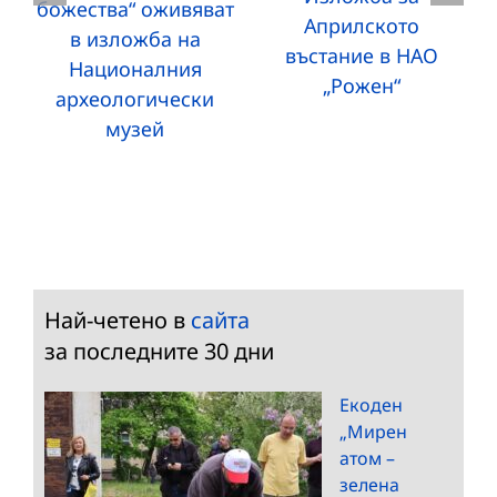
божества“ оживяват
Априлското
в изложба на
въстание в НАО
Националния
„Рожен“
археологически
музей
Най-четено в
сайта
за последните 30 дни
Екоден
„Мирен
атом –
зелена